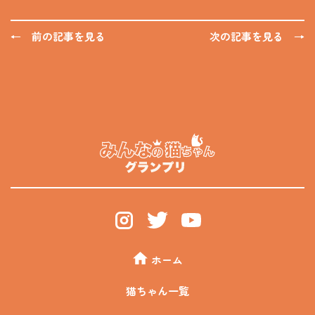
← 前の記事を見る
次の記事を見る →
ホーム
猫ちゃん一覧