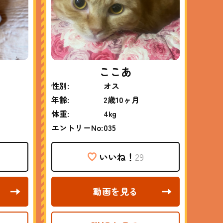
ここあ
性別:
オス
年齢:
2歳10ヶ月
体重:
4kg
エントリーNo:
035
いいね！
29
動画を見る