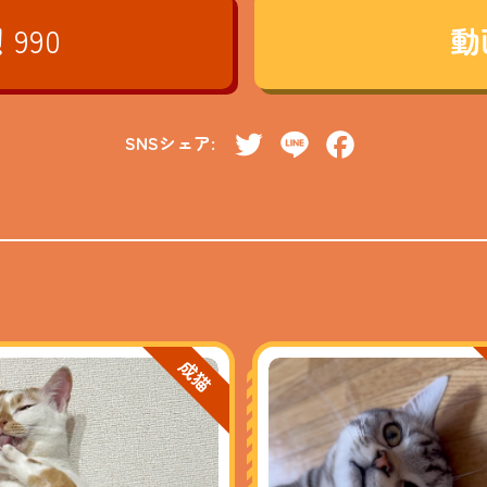
！
990
動
SNSシェア:
Twitter
Line
Facebook