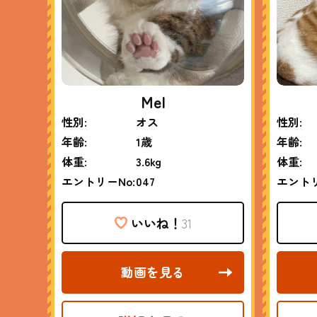
Mel
性別:
オス
性別:
年齢:
1歳
年齢:
体重:
3.6kg
体重:
エントリーNo:
047
エントリ
いいね！
31
動画を見る