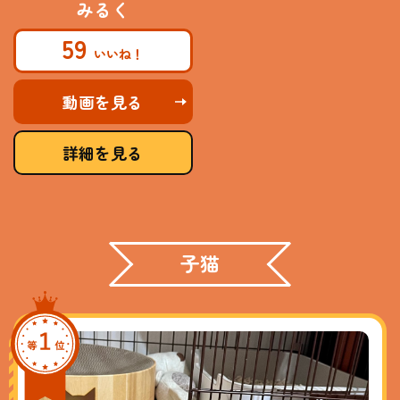
みるく
59
動画を見る
詳細を見る
子猫