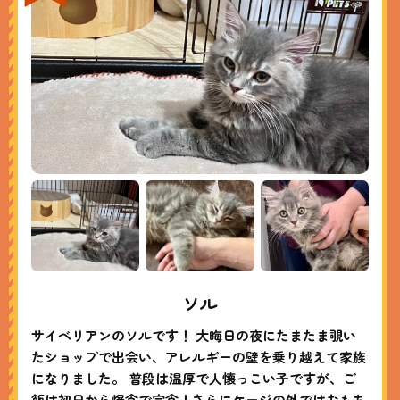
ソル
サイベリアンのソルです！ 大晦日の夜にたまたま覗い
たショップで出会い、アレルギーの壁を乗り越えて家族
になりました。 普段は温厚で人懐っこい子ですが、ご
飯は初日から爆食で完食！さらにケージの外ではおもち