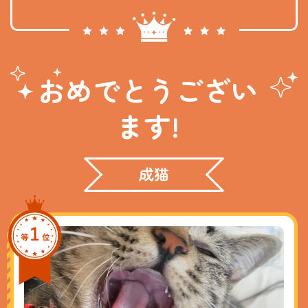
おめでとうござい
ます!
成猫