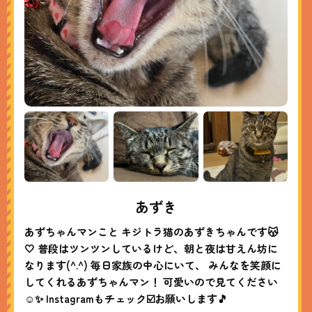
あずき
あずちゃんマンこと キジトラ猫のあずきちゃんです😽
🤍 普段はツンツンしているけど、朝と夜は甘えん坊に
なります(^.^) 毎日家族の中心にいて、 みんなを笑顔に
してくれるあずちゃんマン！ 可愛いので見てください
☺️✨ Instagramもチェック☑️お願いします🎵