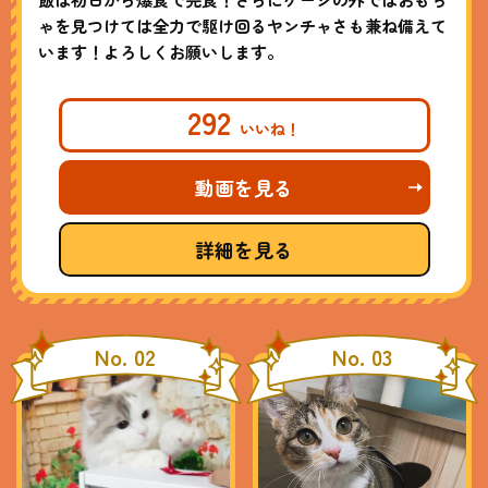
ゃを見つけては全力で駆け回るヤンチャさも兼ね備えて
います！よろしくお願いします。
292
動画を見る
詳細を見る
No. 02
No. 03