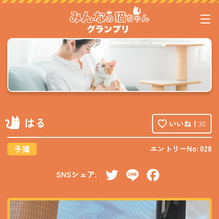
はる
いいね！
30
子猫
エントリーNo: 028
SNSシェア:
Twitter
Line
Facebook