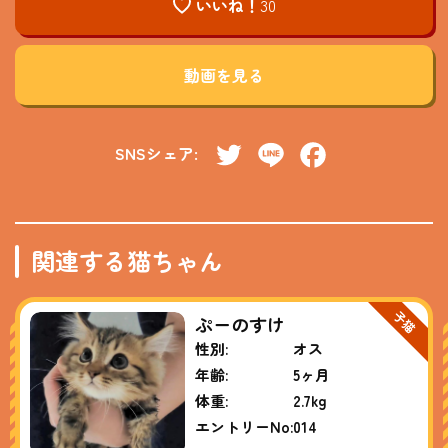
いいね！
30
動画を見る
SNSシェア:
Twitter
Line
Facebook
関連する猫ちゃん
ぷーのすけ
性別:
オス
年齢:
5ヶ月
体重:
2.7kg
エントリーNo:
014