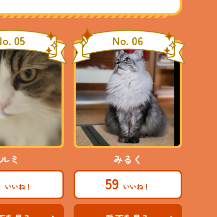
o. 05
No. 06
ルミ
みるく
6
59