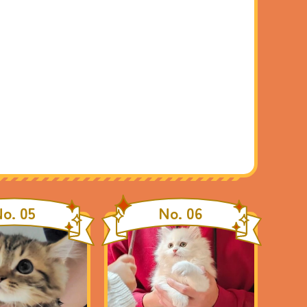
o. 05
No. 06