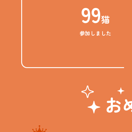
99
猫
参加しました
お