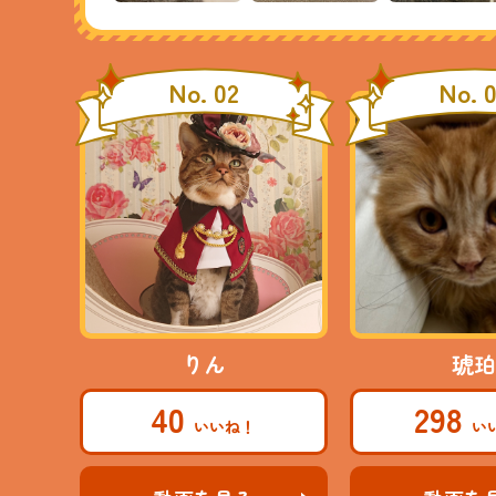
No. 02
No. 
りん
琥珀
40
298