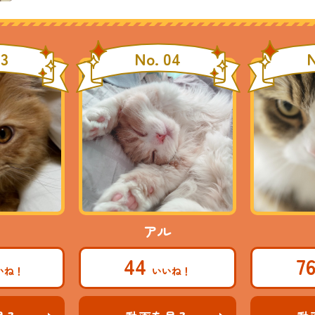
03
No. 04
N
アル
44
7