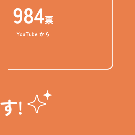
984
票
YouTube から
す!